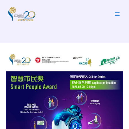
跳
至
主
要
內
容