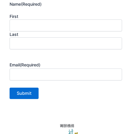
Name
(Required)
First
Last
Email
(Required)
籌辦機構